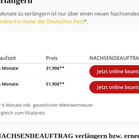
längern
Monate zu verlängern ist nur über einen neuen Nachsendea
nline-Formular der Deutschen Post
*.
aufzeit
Preis
NACHSENDEAUFTR
 Monate
31,90€**
Jetzt online bean
6 Monate
51,90€**
Jetzt online bean
6 Monate inkl. gesetzlicher Mehrwertsteuer
rgleich zum Filialpreis
den NACHSENDEAUFTRAG verlängern bzw. erne