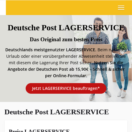
Skip
Toggl
to
navig
main
content
Deutsche Post LAGERSERVICE
Das Original zum besten Preis
Deutschlands meistgenutzter LAGERSERVICE.
Beim nächsten
Urlaub oder einer vorübergehender Abwesenheit stellen Sie
mit diesem die Lagerung Ihrer Post sicher.
Nutzen Sie die
Angebote der Deutschen Post ab 15,90€ – Schnell & sicher
per Online-Formular.
Jetzt LAGERSERVICE beauftragen*
Deutsche Post LAGERSERVICE
Preise LAGERSERVICE